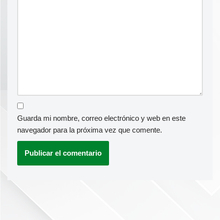
Guarda mi nombre, correo electrónico y web en este
navegador para la próxima vez que comente.