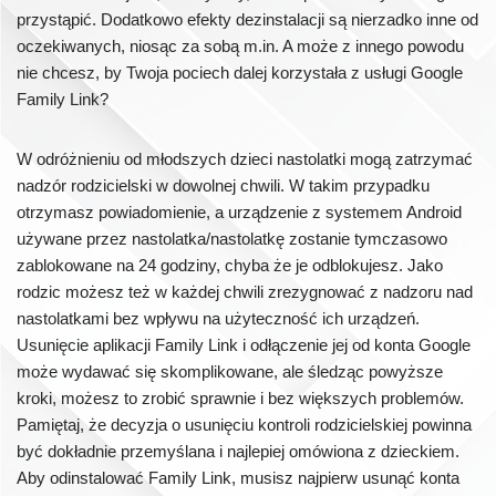
przystąpić. Dodatkowo efekty dezinstalacji są nierzadko inne od
oczekiwanych, niosąc za sobą m.in. A może z innego powodu
nie chcesz, by Twoja pociech dalej korzystała z usługi Google
Family Link?
W odróżnieniu od młodszych dzieci nastolatki mogą zatrzymać
nadzór rodzicielski w dowolnej chwili. W takim przypadku
otrzymasz powiadomienie, a urządzenie z systemem Android
używane przez nastolatka/nastolatkę zostanie tymczasowo
zablokowane na 24 godziny, chyba że je odblokujesz. Jako
rodzic możesz też w każdej chwili zrezygnować z nadzoru nad
nastolatkami bez wpływu na użyteczność ich urządzeń.
Usunięcie aplikacji Family Link i odłączenie jej od konta Google
może wydawać się skomplikowane, ale śledząc powyższe
kroki, możesz to zrobić sprawnie i bez większych problemów.
Pamiętaj, że decyzja o usunięciu kontroli rodzicielskiej powinna
być dokładnie przemyślana i najlepiej omówiona z dzieckiem.
Aby odinstalować Family Link, musisz najpierw usunąć konta