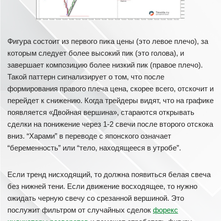
Фигура состоит из первого пика цены (это левое плечо), за
которым следует более высокий пик (это голова), и
завершает композицию более низкий пик (правое плечо).
Такой паттерн сигнализирует о том, что после
формирования правого плеча цена, скорее всего, отскочит и
перейдет к снижению. Когда трейдеры видят, что на графике
появляется «Двойная вершина», стараются открывать
сделки на понижение через 1-2 свечи после второго отскока
вниз. “Харами” в переводе с японского означает
“беременность” или “тело, находящееся в утробе”.
Если тренд нисходящий, то должна появиться белая свеча
без нижней тени. Если движение восходящее, то нужно
ожидать черную свечу со срезанной вершиной. Это
послужит фильтром от случайных сделок
форекс