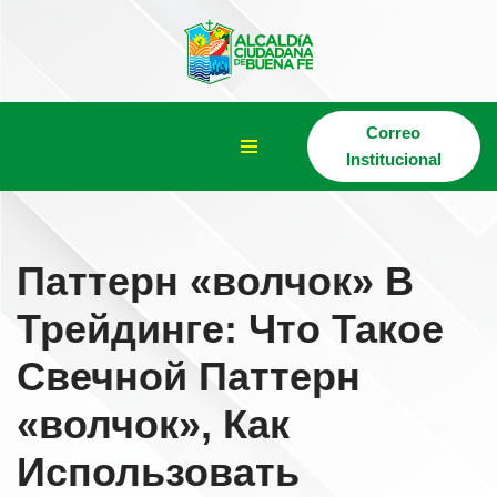
Saltar
al
contenido
Correo
Institucional
Паттерн «волчок» В
Трейдинге: Что Такое
Свечной Паттерн
«волчок», Как
Использовать