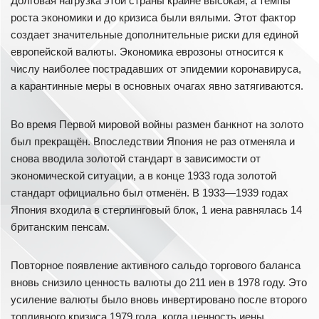
Долговая нагрузка этой страны крайне высокая, а темпы
роста экономики и до кризиса были вялыми. Этот фактор
создает значительные дополнительные риски для единой
европейской валюты. Экономика еврозоны относится к
числу наиболее пострадавших от эпидемии коронавируса,
а карантинные меры в основных очагах явно затягиваются.
Во время Первой мировой войны размен банкнот на золото
был прекращён. Впоследствии Япония не раз отменяла и
снова вводила золотой стандарт в зависимости от
экономической ситуации, а в конце 1933 года золотой
стандарт официально был отменён. В 1933—1939 годах
Япония входила в стерлинговый блок, 1 иена равнялась 14
британским пенсам.
Повторное появление активного сальдо торгового баланса
вновь снизило ценность валюты до 211 иен в 1978 году. Это
усиление валюты было вновь инвертировано после второго
топливного кризиса 1979 года, когда ценность иены