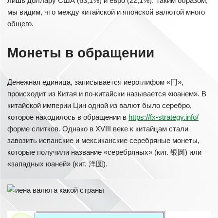
лишь доллару США (63,1%) и евро (22,1%). Таким образом,
мы видим, что между китайской и японской валютой много
общего.
Монеты в обращении
Денежная единица, записывается иероглифом «円»,
происходит из Китая и по-китайски называется «юанем». В
китайской империи Цин одной из валют было серебро,
которое находилось в обращении в
https://fx-strategy.info/
форме слитков. Однако в XVIII веке к китайцам стали
завозить испанские и мексиканские серебряные монеты,
которые получили название «серебряных» (кит. 银圆) или
«западных юаней» (кит. 洋圆).