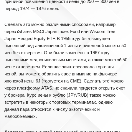
причиной повышения ценности иены до 290 — 300 иен в
период 1974 — 1976 годов.
Сделать это можно различными способами, например
через iShares MSCI Japan Index Fund или Wisdom Tree
Japan Hedged Equity ETF. В 1955 году был выпущен
нынешний вид алюминиевой 1 иены и никелевой монеты 50
иен без отверстия. Они были заменены в 1967 году
нынешними медноникелевым монетами, а также монетой 50
иен с отверстием. Если вас заинтересовала торговля
иеной, вы можете обратить свое внимание на фьючерс
японской иены 6J (торгуется на СМЕ). Сделать это можно
через платформу ATAS, но сначала придется открыть счет
у брокера. Курс иены к рублю (JPY/RUB) также можно
встретить в некоторых торговых терминалах, однако
данная пара относится к числу экзотических и
малообъемных.