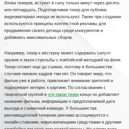
блока тизеров, вступят в силу только минут через десять
или пятнадцать. Подготавливая тизер для публики,
видеоматериал иногда не используют. Также при создании
используются принципы контекстной рекламы для
продвижения своего детища среди конкурентов и
добиваясь максимальных сборов.
Например, тизер к вестерну может содержать силуэт
оружия и звуки стрельбы с ковбойской мелодией на фоне.
Тизер готовят еще до съемок, поэтому в большинстве
случаев никаких кадров там нет. Он говорит миру, что
фильм уже в работе, привлекает внимание зрителей и
подогревает интерес к картине. По согласованию с
творческой группой в
что такое тизер
конце он добавляет
название фильма, информацию о предполагаемой дате
выхода и съемочной команде. У большинства
рекламодателей тизерная реклама ассоциируется с
онлайн-ставками, жиросжигающими средствами и другими
кликбейтными статьями желтой прессы. На самом деле