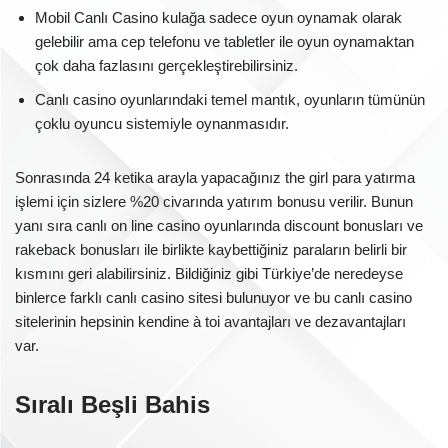
Mobil Canlı Casino kulağa sadece oyun oynamak olarak
gelebilir ama cep telefonu ve tabletler ile oyun oynamaktan
çok daha fazlasını gerçekleştirebilirsiniz.
Canlı casino oyunlarındaki temel mantık, oyunların tümünün
çoklu oyuncu sistemiyle oynanmasıdır.
Sonrasında 24 ketika arayla yapacağınız the girl para yatırma
işlemi için sizlere %20 civarında yatırım bonusu verilir. Bunun
yanı sıra canlı on line casino oyunlarında discount bonusları ve
rakeback bonusları ile birlikte kaybettiğiniz paraların belirli bir
kısmını geri alabilirsiniz. Bildiğiniz gibi Türkiye’de neredeyse
binlerce farklı canlı casino sitesi bulunuyor ve bu canlı casino
sitelerinin hepsinin kendine à toi avantajları ve dezavantajları
var.
Sıralı Beşli Bahis