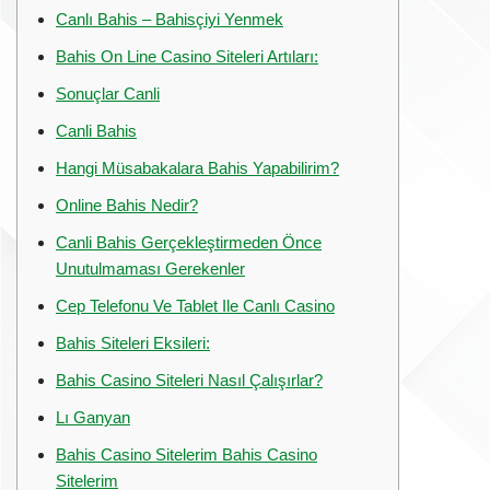
Canlı Bahis – Bahisçiyi Yenmek
Bahis On Line Casino Siteleri Artıları:
Sonuçlar Canli
Canli Bahis
Hangi Müsabakalara Bahis Yapabilirim?
Online Bahis Nedir?
Canli Bahis Gerçekleştirmeden Önce
Unutulmaması Gerekenler
Cep Telefonu Ve Tablet Ile Canlı Casino
Bahis Siteleri Eksileri:
Bahis Casino Siteleri Nasıl Çalışırlar?
Lı Ganyan
Bahis Casino Sitelerim Bahis Casino
Sitelerim