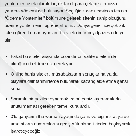
yöntemlerine ek olarak birçok farklı para çekme empieza
yatırma yöntemi de bulunuyor. Seçtiğiniz canlı casino sitesinin
“Ödeme Yöntemleri” bölümüne gelerek sitenin sahip olduğunu
ödeme yöntemlerini öğrenebilirsiniz. Dünya genelinde çok sık
talep gören kumar oyunları, bu sitelerin ürün yelpazesinde yer
alır.
Fakat bu siteler arasında dolandırıcı, sahte sitelerinde
olduğunu belirtmemiz gerekiyor.
Online bahis siteleri, müsabakaların sonuçlarına ya da
olaylara dair tahminlerde bulunarak kazanç elde etme şansı
sunar.
Sorumlu bir şekilde oynamak ve bütçenizi aşmamak da
unutulmaması gereken temel kurallardır.
3’lü ganyanın the woman ayağında şans verdiğimiz at ya de
uma atların numaralarını geniş sütunların ilkinden başlayarak
işaretleyeceğiz.