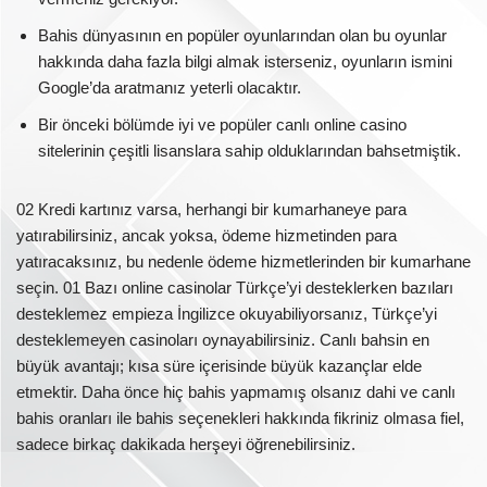
Bahis dünyasının en popüler oyunlarından olan bu oyunlar
hakkında daha fazla bilgi almak isterseniz, oyunların ismini
Google’da aratmanız yeterli olacaktır.
Bir önceki bölümde iyi ve popüler canlı online casino
sitelerinin çeşitli lisanslara sahip olduklarından bahsetmiştik.
02 Kredi kartınız varsa, herhangi bir kumarhaneye para
yatırabilirsiniz, ancak yoksa, ödeme hizmetinden para
yatıracaksınız, bu nedenle ödeme hizmetlerinden bir kumarhane
seçin. 01 Bazı online casinolar Türkçe’yi desteklerken bazıları
desteklemez empieza İngilizce okuyabiliyorsanız, Türkçe’yi
desteklemeyen casinoları oynayabilirsiniz. Canlı bahsin en
büyük avantajı; kısa süre içerisinde büyük kazançlar elde
etmektir. Daha önce hiç bahis yapmamış olsanız dahi ve canlı
bahis oranları ile bahis seçenekleri hakkında fikriniz olmasa fiel,
sadece birkaç dakikada herşeyi öğrenebilirsiniz.