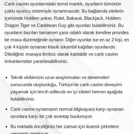
Canlı casino oyunlarındaki temel mantık, oyunların tümünün
çoklu oyuncu sistemiyle oynanmasıdır. Bu bağlamda sitelerin
içerisinde Holdem poker, Rulet, Bakarat, Blackjack, Holdem,
Dragon Tiger ve Caribbean Guy gibi oyunları bulabilirsiniz. Bu
oyunların bazıları tamamen şans odaklı olarak kendine provides
bir masa düzeneğinde oynanır. Diğer oyunlar ise en az 2 kişi, en
çok 4 kişiyle oynanan klasik iskambil kağıtları oyunlarıdır.
Dilediğiniz masaya limitsiz olarak katılabilir ve canlı casino
imkanlarından yararlanabilirsiniz.
Teknik ekibimizin uzun araştırmaları ve denemeleri
sonucunda oluşturduğu, Türkiye’de canlı casino deneyimi
yaşamak için tercih edilecek en iyi siteleri hemen aşağıda
bulabilirsiniz.
Canlı casino oynamanın normal bilgisayara karşı oynanan
oyunlara karşı bir çok avantajı buulunuyor.
Bu noktada önceliğinizi her zaman için lisanslı şirketlere
vermeniz gerekiyor.