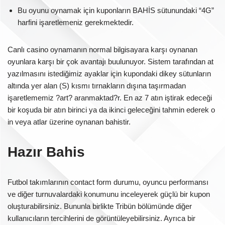
Bu oyunu oynamak için kuponların BAHİS sütunundaki “4G”
harfini işaretlemeniz gerekmektedir.
Canlı casino oynamanın normal bilgisayara karşı oynanan
oyunlara karşı bir çok avantajı buulunuyor. Sistem tarafından at
yazılmasını istediğimiz ayaklar için kupondaki dikey sütunların
altında yer alan (S) kısmı tırnakların dışına taşırmadan
işaretlememiz ?art? aranmaktad?r. En az 7 atın iştirak edeceği
bir koşuda bir atın birinci ya da ikinci geleceğini tahmin ederek o
in veya atlar üzerine oynanan bahistir.
Hazır Bahis
Futbol takımlarının contact form durumu, oyuncu performansı
ve diğer turnuvalardaki konumunu inceleyerek güçlü bir kupon
oluşturabilirsiniz. Bununla birlikte Tribün bölümünde diğer
kullanıcıların tercihlerini de görüntüleyebilirsiniz. Ayrıca bir