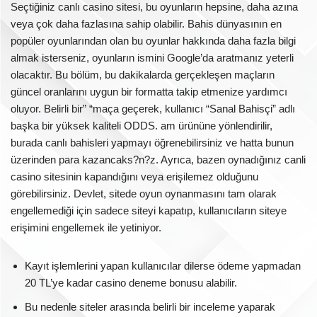
Seçtiğiniz canlı casino sitesi, bu oyunların hepsine, daha azına
veya çok daha fazlasına sahip olabilir. Bahis dünyasının en
popüler oyunlarından olan bu oyunlar hakkında daha fazla bilgi
almak isterseniz, oyunların ismini Google’da aratmanız yeterli
olacaktır. Bu bölüm, bu dakikalarda gerçekleşen maçların
güncel oranlarını uygun bir formatta takip etmenize yardımcı
oluyor. Belirli bir” “maça geçerek, kullanıcı “Sanal Bahisçi” adlı
başka bir yüksek kaliteli ODDS. am ürününe yönlendirilir,
burada canlı bahisleri yapmayı öğrenebilirsiniz ve hatta bunun
üzerinden para kazancaks?n?z. Ayrıca, bazen oynadığınız canli
casino sitesinin kapandığını veya erişilemez olduğunu
görebilirsiniz. Devlet, sitede oyun oynanmasını tam olarak
engellemediği için sadece siteyi kapatıp, kullanıcıların siteye
erişimini engellemek ile yetiniyor.
Kayıt işlemlerini yapan kullanıcılar dilerse ödeme yapmadan
20 TL’ye kadar casino deneme bonusu alabilir.
Bu nedenle siteler arasında belirli bir inceleme yaparak