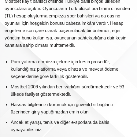
Mostbet kayit bahisçi ofisinde Türkiye dahil birçok ülkeden
oyunculara açıktır. Oyuncuların Türk ulusal pra birimi cinsinden
(TL) hesap oluşturma empieza spor bahisleri ya da casino
oyunları için hoşgeldin bonusu cabeza imkânı vardır. Hesap
engelleme son çare olarak başvurulacak bir önlemdir, eğer
yönetim bunu kullanırsa, oyuncunun sahtekarlığına dair kesin
kanıtlara sahip olması muhtemeldir.
Para yatırma empieza çekme için kesin prosedür,
kullandığınız platforma veya cihaza ve mevcut ödeme
seçeneklerine göre farklılık gösterebilir.
Mostbet 2009 yılından beri varlığını sürdürmektedir ve 93
ülkede faaliyet göstermektedir.
Hassas bilgilerinizi korumak için güvenli bir bağlantı
üzerinden giriş yaptığınızdan emin olun.
Ancak at yarışı, tenis ve diğer e-sporlara da bahis
oynayabilirsiniz.