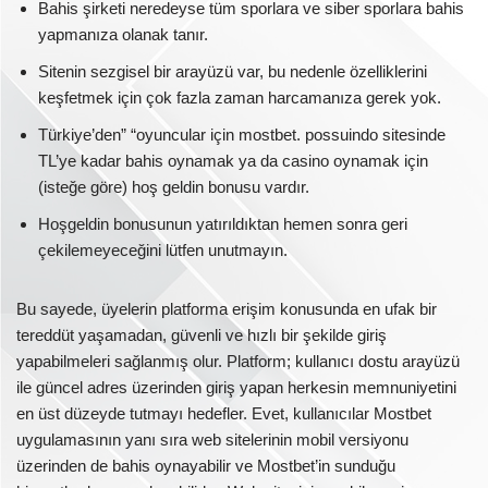
Bahis şirketi neredeyse tüm sporlara ve siber sporlara bahis
yapmanıza olanak tanır.
Sitenin sezgisel bir arayüzü var, bu nedenle özelliklerini
keşfetmek için çok fazla zaman harcamanıza gerek yok.
Türkiye’den” “oyuncular için mostbet. possuindo sitesinde
TL’ye kadar bahis oynamak ya da casino oynamak için
(isteğe göre) hoş geldin bonusu vardır.
Hoşgeldin bonusunun yatırıldıktan hemen sonra geri
çekilemeyeceğini lütfen unutmayın.
Bu sayede, üyelerin platforma erişim konusunda en ufak bir
tereddüt yaşamadan, güvenli ve hızlı bir şekilde giriş
yapabilmeleri sağlanmış olur. Platform; kullanıcı dostu arayüzü
ile güncel adres üzerinden giriş yapan herkesin memnuniyetini
en üst düzeyde tutmayı hedefler. Evet, kullanıcılar Mostbet
uygulamasının yanı sıra web sitelerinin mobil versiyonu
üzerinden de bahis oynayabilir ve Mostbet’in sunduğu