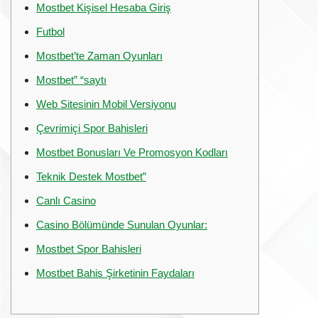
Mostbet Kişisel Hesaba Giriş
Futbol
Mostbet’te Zaman Oyunları
Mostbet” “saytı
Web Sitesinin Mobil Versiyonu
Çevrimiçi Spor Bahisleri
Mostbet Bonusları Ve Promosyon Kodları
Teknik Destek Mostbet”
Canlı Casino
Casino Bölümünde Sunulan Oyunlar:
Mostbet Spor Bahisleri
Mostbet Bahis Şirketinin Faydaları