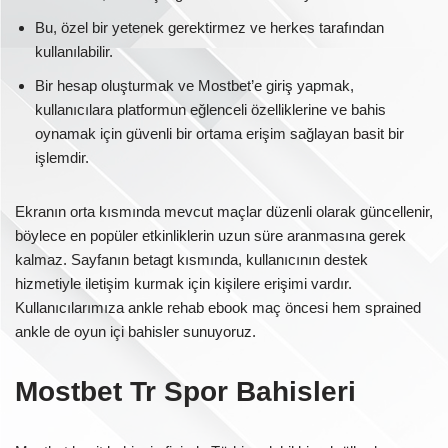
Bu, özel bir yetenek gerektirmez ve herkes tarafından
kullanılabilir.
Bir hesap oluşturmak ve Mostbet’e giriş yapmak,
kullanıcılara platformun eğlenceli özelliklerine ve bahis
oynamak için güvenli bir ortama erişim sağlayan basit bir
işlemdir.
Ekranın orta kısmında mevcut maçlar düzenli olarak güncellenir,
böylece en popüler etkinliklerin uzun süre aranmasına gerek
kalmaz. Sayfanın betagt kısmında, kullanıcının destek
hizmetiyle iletişim kurmak için kişilere erişimi vardır.
Kullanıcılarımıza ankle rehab ebook maç öncesi hem sprained
ankle de oyun içi bahisler sunuyoruz.
Mostbet Tr Spor Bahisleri