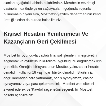
olanları aşağıdaki tabloda bulabilirsiniz. Mostbet’in çevrimiçi
casinolarında önde gelen sağlayıcıların çoğundan oyunlar
bulunmasının yanı sıra, Mostbet’in yazılım departmanının kendi
ürettiği slotları da burada bulabilirsiniz.
Kişisel Hesabın Yenilenmesi Ve
Kazançların Geri Çekilmesi
Mostbet bir oyuncuyla yaptığı finansal işlemlerin meşruiyetini
sağlamak ve oyuncunun kurallara uygunluğunu doğrulamak için
gereklidir. Örneğin, bir oyuncunun Mostbet yalnızca bir hesabı
olmalıdır, kullanıcı 18 yaşından büyük olmalıdır. Bilgileriniz
doğrulanmadan para yatıramaz, bahis oynayamaz, casino
oynayamaz veya para çekemezsiniz. Mostbet web sitesini
ziyaret ederek ve ‘Kaydol’ seçeneğini seçerek bir Mostbet
hesabı açabilirsiniz.