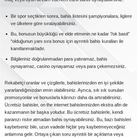
Bir spor seçtikten sonra, bahis listesini şampiyonalara, liglere
ve ülkelere göre sıralayabilirsiniz.
Bu, bonusun büyüklüğü ve elde etmenin ne kadar ?ok basit”
“olduğunun yanı sıra bonus için ayrıntılı bahis kuralları ile
kanıtlanmaktadır.
Bilgileriniz doğrulanmadan para yatıramaz, bahis
oynayamaz, casino oynayamaz veya para çekemezsiniz.
Rekabetçi oranlar ve çizgilerle, bahislerinizden en iyi şekilde
yararlandığınızdan emin olabilirsiniz. Ayrıca, sık sık sunulan
promosyonlar ve bonuslarla kârınızı daha da artırabilirsiniz.
Ücretsiz bahisler, on the internet bahislerinizden ekstra afin de
kazanmanın bir başka yoludur. Bu ücretsiz bahislerle, kendi
paranızı riske atmadan bahis oynayabilirsiniz. Bu, bazı bahisleri
kaybetseniz bile, uzun vadede hiçbir şey kaybetmeyeceğiniz
anlamına gelir. Ortaya çıkan soru ayrıntılı bir açıklama veya