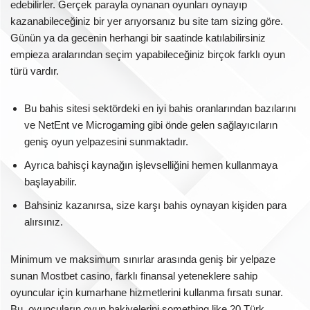
edebilirler. Gerçek parayla oynanan oyunları oynayıp
kazanabileceğiniz bir yer arıyorsanız bu site tam sizing göre.
Günün ya da gecenin herhangi bir saatinde katılabilirsiniz
empieza aralarından seçim yapabileceğiniz birçok farklı oyun
türü vardır.
Bu bahis sitesi sektördeki en iyi bahis oranlarından bazılarını
ve NetEnt ve Microgaming gibi önde gelen sağlayıcıların
geniş oyun yelpazesini sunmaktadır.
Ayrıca bahisçi kaynağın işlevselliğini hemen kullanmaya
başlayabilir.
Bahsiniz kazanırsa, size karşı bahis oynayan kişiden para
alırsınız.
Minimum ve maksimum sınırlar arasında geniş bir yelpaze
sunan Mostbet casino, farklı finansal yeteneklere sahip
oyuncular için kumarhane hizmetlerini kullanma fırsatı sunar.
Bu, oyuncuların oyun bakiyelerini something like 20 Türk