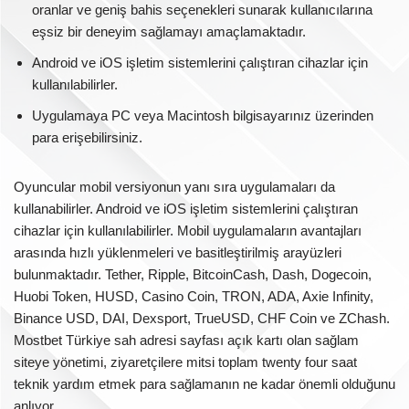
oranlar ve geniş bahis seçenekleri sunarak kullanıcılarına
eşsiz bir deneyim sağlamayı amaçlamaktadır.
Android ve iOS işletim sistemlerini çalıştıran cihazlar için
kullanılabilirler.
Uygulamaya PC veya Macintosh bilgisayarınız üzerinden
para erişebilirsiniz.
Oyuncular mobil versiyonun yanı sıra uygulamaları da
kullanabilirler. Android ve iOS işletim sistemlerini çalıştıran
cihazlar için kullanılabilirler. Mobil uygulamaların avantajları
arasında hızlı yüklenmeleri ve basitleştirilmiş arayüzleri
bulunmaktadır. Tether, Ripple, BitcoinCash, Dash, Dogecoin,
Huobi Token, HUSD, Casino Coin, TRON, ADA, Axie Infinity,
Binance USD, DAI, Dexsport, TrueUSD, CHF Coin ve ZChash.
Mostbet Türkiye sah adresi sayfası açık kartı olan sağlam
siteye yönetimi, ziyaretçilere mitsi toplam twenty four saat
teknik yardım etmek para sağlamanın ne kadar önemli olduğunu
anlıyor.