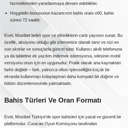
hizmetlerinden yararlanmaya devam edebilirler.
Hoşgeldin bonusunun kazancının bahis oranı x60, bahis
süresi 72 saattir.
Evet, Mostbet belirli spor ve etkinliklerin canlı yayınını sunar. Bu
özellik, aksiyonu olduğu gibi izlemenize olanak tanır ve sizi en
son skorlar ve sonuçlarla güncel tutar. Kullanıcı akıllı telefonuna
ya da tabletine ek yazılım indirmek istemiyorsa, sitesinin mobil
versiyonu onun için en uygunudur. Pratik olarak ana kaynaktan
farklı değildir – fark, yalnızca ofisin işlevselliğini küçük bir
ekranda kullanmayı kolaylaştıran daha kompakt bir düğme ve
bölüm düzenlemesinde yatmaktadır.
Bahis Türleri Ve Oran Formatı
Evet, Mostbet Türkiye’de spor bahisleri için yasal ve güvenli bir
platformdur. Curacao Oyun Komisyonu tarafından