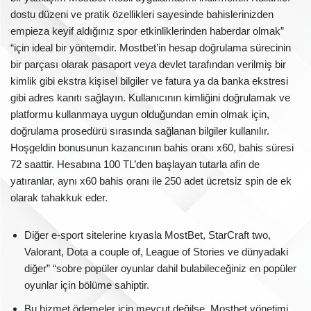
dostu düzeni ve pratik özellikleri sayesinde bahislerinizden
empieza keyif aldığınız spor etkinliklerinden haberdar olmak”
“için ideal bir yöntemdir. Mostbet’in hesap doğrulama sürecinin
bir parçası olarak pasaport veya devlet tarafından verilmiş bir
kimlik gibi ekstra kişisel bilgiler ve fatura ya da banka ekstresi
gibi adres kanıtı sağlayın. Kullanıcının kimliğini doğrulamak ve
platformu kullanmaya uygun olduğundan emin olmak için,
doğrulama prosedürü sırasında sağlanan bilgiler kullanılır.
Hoşgeldin bonusunun kazancının bahis oranı x60, bahis süresi
72 saattir. Hesabına 100 TL’den başlayan tutarla afin de
yatıranlar, aynı x60 bahis oranı ile 250 adet ücretsiz spin de ek
olarak tahakkuk eder.
Diğer e-sport sitelerine kıyasla MostBet, StarCraft two,
Valorant, Dota a couple of, League of Stories ve dünyadaki
diğer” “sobre popüler oyunlar dahil bulabileceğiniz en popüler
oyunlar için bölüme sahiptir.
Bu hizmet ödemeler için mevcut değilse, Mostbet yönetimi