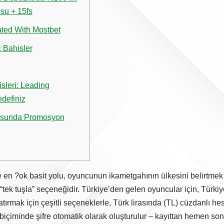
su + 15fs
ated With Mostbet
z Bahisler
sleri: Leading
definiz
o’sunda Promosyon
e en ?ok basit yolu, oyuncunun ikametgahının ülkesini belirtmek
 “tek tuşla” seçeneğidir. Türkiye’den gelen oyuncular için, Türk
tırmak için çeşitli seçeneklerle, Türk lirasında (TL) cüzdanlı 
 biçiminde şifre otomatik olarak oluşturulur – kayıttan hemen so