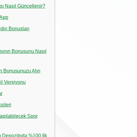
ı Nasıl Güncellenir?
 App
din Bonusları
sının Bonusunu Nasıl
n Bonusunuzu Alın
il Versiyonu
ar
sileri
apılabilecek Spor
n Depozitoda %100 Ilk