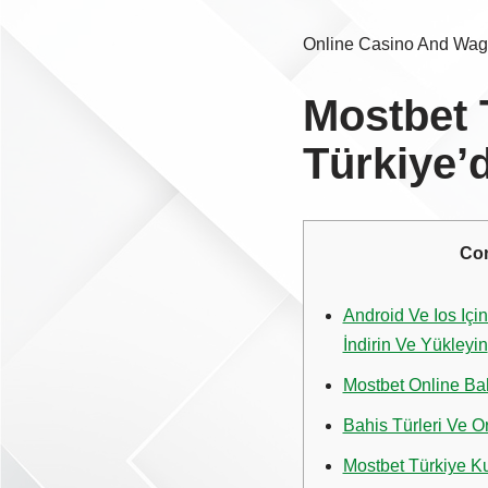
Online Casino And Wag
Mostbet T
Türkiye’
Co
Android Ve Ios Içi
İndirin Ve Yükleyin
Mostbet Online Bah
Bahis Türleri Ve O
Mostbet Türkiye K