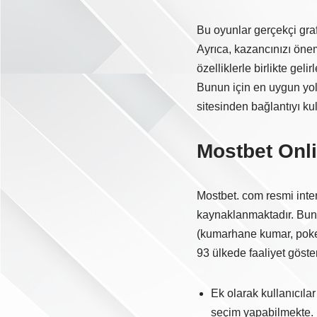
Bu oyunlar gerçekçi graf
Ayrıca, kazancınızı önem
özelliklerle birlikte ge
Bunun için en uygun yo
sitesinden bağlantıyı ku
Mostbet Onli
Mostbet. com resmi inter
kaynaklanmaktadır. Bununl
(kumarhane kumar, poker,
93 ülkede faaliyet göste
Ek olarak kullanıcılar
seçim yapabilmekte.