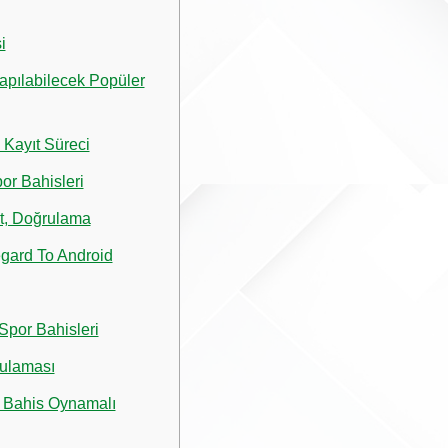
i
apılabilecek Popüler
Kayıt Süreci
or Bahisleri
ıt, Doğrulama
gard To Android
Spor Bahisleri
ulaması
e Bahis Oynamalı