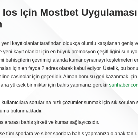
Ios Için Mostbet Uygulamasını
n
e yeni kayıt olanlar tarafından oldukça olumlu karşılanan geniş 
ye yeni kayıt olanlar için en büyük promosyon çeşitliliğini sunuyo
emi bahisçilerin çevrimiçi alanda kumar oynamayı keşfetmeleri e
aları için en faydal? adres olarak kabul ediyor. Üstelik, bu bon
line casinolar için geçerlidir. Alınan bonusu geri kazanmak iç
daha yüksek bir miktar için bahis yapmanız gerekir
sunhaber.co
 kullanıcılara sorularına hızlı çözümler sunmak için sık sorulan 
lümü bulunmaktadır.
lararası bahis şirketi ve kumar sağlayıcısıdır.
se tüm sporlara ve siber sporlara bahis yapmanıza olanak tanır.