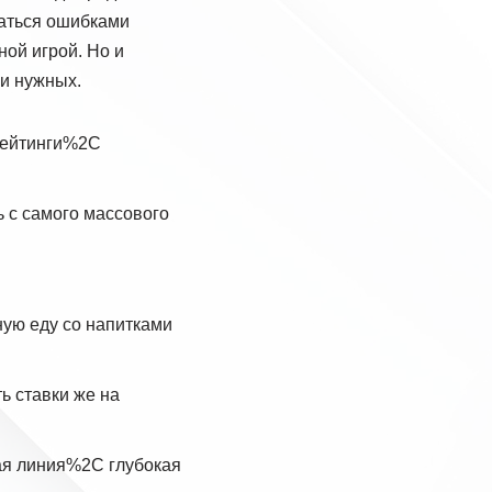
ваться ошибками
ой игрой. Но и
 и нужных.
рейтинги%2C
 с самого массового
ую еду со напитками
ь ставки же на
ая линия%2C глубокая