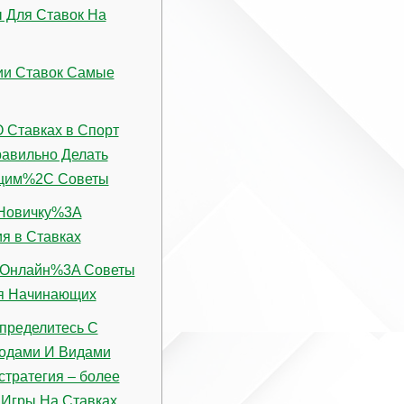
 Для Ставок На
гии Ставок Самые
 Ставках в Спорт
авильно Делать
щим%2C Советы
 Новичку%3A
я в Ставках
 Онлайн%3A Советы
ля Начинающих
определитесь С
одами И Видами
]стратегия – более
Игры На Ставках