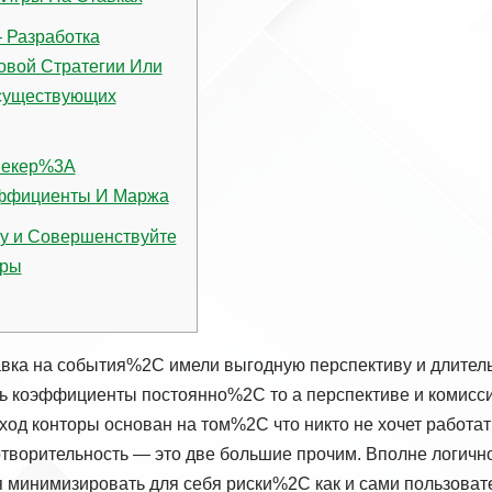
 Разработка
овой Стратегии Или
существующих
мекер%3A
ффициенты И Маржа
ку и Совершенствуйте
гры
ставка на события%2C имели выгодную перспективу и длите
ь коэффициенты постоянно%2C то а перспективе и комисс
ход конторы основан на том%2C что никто не хочет работат
отворительность — это две большие прочим. Вполне логич
я минимизировать для себя риски%2C как и сами пользоват