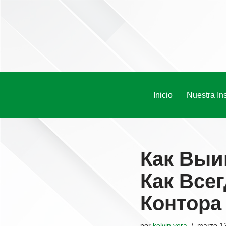
Saltar
al
contenido
Inicio
Nuestra Ins
Как Выи
Как Все
Контора
por
kelvin vera
marzo 12