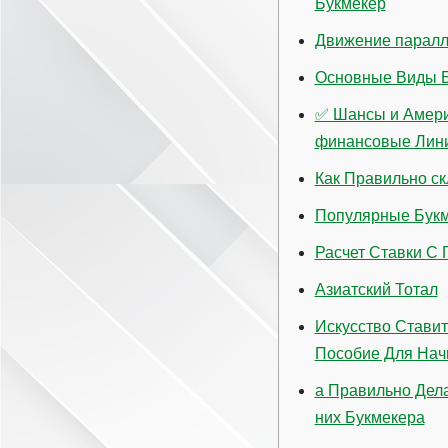
Букмекер
Движение паралл
Основные Виды Б
✅ Шансы и Амер
финансовые Лин
Как Правильно с
Популярные Бук
Расчет Ставки С 
Азиатский Тотал
Искусство Стави
Пособие Для На
а Правильно Дел
них Букмекера