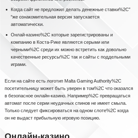
Когда сайт не предложил делать денежные ставки%2C”
“же ознакомительная версия запускается
автоматически.
Онлай-казино%2C которые зарегистрированы и
компанию в Коста-Рике являются серыми или
черными%2C среди их можно встретить как довольно
качественные ресурсы%2C так и сайты с поддельными
играми.
Если на сайте есть логотип Malta Gaming Authority%2C
посетительницу может быть уверен в том%2C что оказался
в безопасное онлайн-казино. Например%2C превращаться
автомат после серии неудачных спинов не имеет смыла.
Только следует фиксироваться на одном слоте%2C когда
он не выдаст прибыльную игровую позицию.
Онлайн-казино