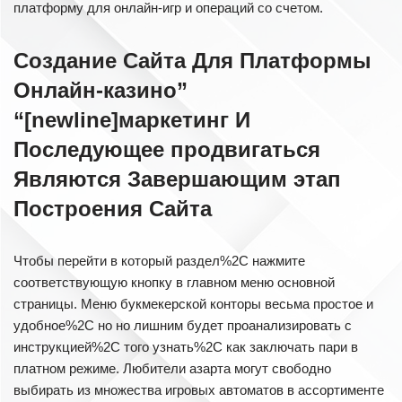
платформу для онлайн-игр и операций со счетом.
Создание Сайта Для Платформы
Онлайн-казино”
“[newline]маркетинг И
Последующее продвигаться
Являются Завершающим этап
Построения Сайта
Чтобы перейти в который раздел%2C нажмите
соответствующую кнопку в главном меню основной
страницы. Меню букмекерской конторы весьма простое и
удобное%2C но но лишним будет проанализировать с
инструкцией%2C того узнать%2C как заключать пари в
платном режиме. Любители азарта могут свободно
выбирать из множества игровых автоматов в ассортименте