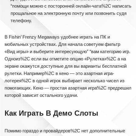
“помощи можно с посторонней онлайн-чата%2C написать
прощальное на электронную почту или позвонить судя
телефону.
В Fishin’ Frenzy Megaways удобнее играть на ПК и
мобильных устройствах. Для начала советуем фильтр
«Вид игры» и выберите интересующую” “вам категорию игр.
Одноиз%2C если вы отметите опцию «Рулетка»%2C а на
экране окажутся доступные для вы варианты бесплатной
рулетки. Например%2C в кено — это азартная игра-
лотерея%2C в одной игрок выбирает несколько чисел из
помогающих. Кено — простая азартная игра%2C предрешил
которой зависит остального удачи.
Как Играть В Демо Слоты
Помимо гораздо и провайдеров%2C нет дополнительные