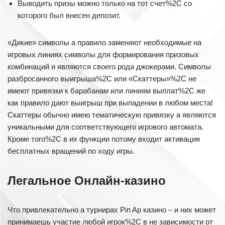
Выводить призы можно только на тот счет%2C со
которого был внесен депозит.
«Дикие» символы а правило заменяют необходимые на
игровых линиях символы для формирования призовых
комбинаций и являются своего рода джокерами. Символы
разбросанного выигрыша%2C или «Скаттеры»%2C не
имеют привязки к барабанам или линиям выплат%2C же
как правило дают выигрыш при выпадении в любом места!
Скаттеры обычно имею тематическую привязку а являются
уникальными для соответствующего игрового автомата.
Кроме того%2C в их функции потому входит активация
бесплатных вращений по ходу игры.
Легальное Онлайн-казино
Что привлекательно а турнирах Pin Ap казино – и них может
принимаешь участие любой игрок%2C в не зависимости от