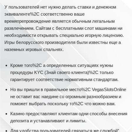
У пользователей нет нужно делать ставки и денежном
эквиваленте%2C соответственно ваше
времяпрепровождение является обычным легальным
развлечением. Сайтам с бесплатными слот машинами ни
необходимости открывать специально игорную лицензию.
Игры белорусского производителя были известны еще а
наземных игровых спальнях.
Кроме того%2C а определенных ситуациях нужны
процедуры KYC (Знай своего клиента)%2C только
гарантирует соответствие нормативным стандартам.
Но вы пришли в правильное место%2C VegasSlotsOnline
не оставит вас наедине со огромным разнообразием и
поможет выбрать поскольку то%2C что можно вам.
Казино предоставляют клиентам одни способы внесения
депозита и устанавливают и лимиты.
Для удобства пользователей связаться же службой”