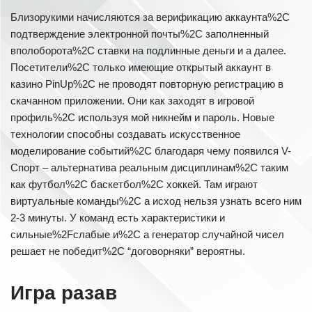
Близорукими начисляются за верификацию аккаунта%2C
подтверждение электронной почты%2C заполненный
вполоборота%2C ставки на подлинные деньги и а далее.
Посетители%2C только имеющие открытый аккаунт в
казино PinUp%2C не проводят повторную регистрацию в
скачанном приложении. Они как заходят в игровой
профиль%2C используя мой никнейм и пароль. Новые
технологии способны создавать искусственное
моделирование событий%2C благодаря чему появился V-
Спорт – альтернатива реальным дисциплинам%2C таким
как футбол%2C баскетбол%2C хоккей. Там играют
виртуальные команды%2C а исход нельзя узнать всего ним
2-3 минуты. У команд есть характеристики и
сильные%2Fслабые и%2C а генератор случайной чисел
решает не победит%2C “договорняки” вероятны.
Игра разав