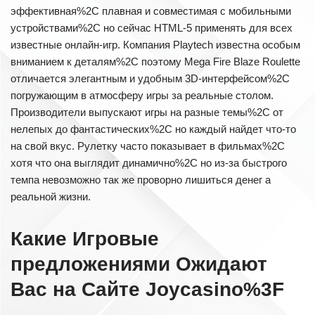
эффективная%2C плавная и совместимая с мобильными
устройствами%2C но сейчас HTML-5 применять для всех
известные онлайн-игр. Компания Playtech известна особым
вниманием к деталям%2C поэтому Mega Fire Blaze Roulette
отличается элегантным и удобным 3D-интерфейсом%2C
погружающим в атмосферу игры за реальные столом.
Производители выпускают игры на разные темы%2C от
нелепых до фантастических%2C но каждый найдет что-то
на свой вкус. Рулетку часто показывает в фильмах%2C
хотя что она выглядит динамично%2C но из-за быстрого
темпа невозможно так же проворно лишиться денег а
реальной жизни.
Какие Игровые
предложениями Ожидают
Вас на Сайте Joycasino%3F