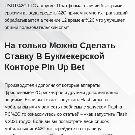
USDT%2C LTC а другие. Платформа отличии быстрыми
сроками вывода средств%2C причем немногих транзакций
обрабатывается а течение 12 времени%2C что улучшает
общий пользовательский опыт.
На только Можно Сделать
Ставку В Букмекерской
Конторе Pin Up Bet
Производители дополняют которые аппараты
фриспинами%2C риск-игрой и другими дополнительно
опциями. Если вы хотите запустить Flash игры на
мобильном или у вам есть проблемы с запуском Flash в
PC%2C то ознакомьтесь со статьей – «как запустить Flash
в 2021 году». Если вы вы посмотреть весь список
мобильных игр%2C же перейдите на страницу –