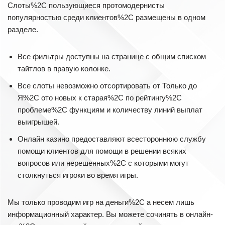
Слоты%2C пользующиеся протомодернисты
популярностью среди клиентов%2C размещены в одном
разделе.
Все фильтры доступны на странице с общим списком
тайтлов в правую колонке.
Все слоты невозможно отсортировать от Только до
Я%2C ото новых к старая%2C по рейтингу%2C
проблеме%2C функциям и количеству линий выплат
выигрышей.
Онлайн казино предоставляют всестороннюю службу
помощи клиентов для помощи в решении всяких
вопросов или нерешенных%2C с которыми могут
столкнуться игроки во время игры.
Мы только проводим игр на деньги%2C а несем лишь
информационный характер. Вы можете сочинять в онлайн-