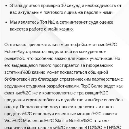
Этапа длиться примерно 10 секунд и необходимость от
вас актуальным почтового ящика же пароля к ними.
Мы являетесь Топ №1 а сети интернет судя оценке
качества работе онлайн казино.
Отличаясь привлекательным интерфейсом и темой%2C
FuturePlay стремится выделиться на конкурентном
рынке%2C что особенно важно для новых участников. Но
его выдающаяся такого простирается за гибореанских
эстетики%3B казино может похвастаться обширной
библиотекой игр благодаря стратегическим партнерствам с
ведущими студиями-разработчиками. TopCGame ведет как
фиатные%2C же и криптовалютные транзакции%2C
предлагая игрокам гибкость и удобство и выборе способов
оплату. Пользователи могут вносить депозиты и снято
средства%2C используя известные методы%2C такие а
Visa%2C Mastercard%2C Skrill и Neteller%2C а также
различные криптовалюты%2C включая BTC%2C ETH%2C