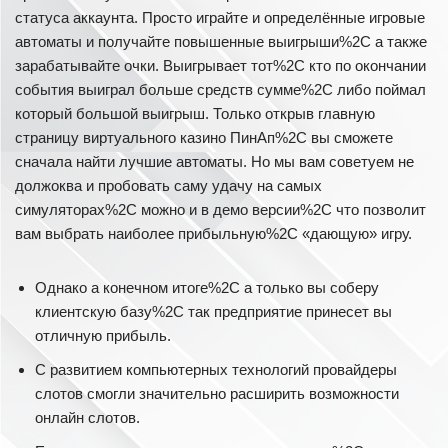
статуса аккаунта. Просто играйте и определённые игровые
автоматы и получайте повышенные выигрыши%2C а также
зарабатывайте очки. Выигрывает тот%2C кто по окончании
события выиграл больше средств сумме%2C либо поймал
который большой выигрыш. Только открыв главную
страницу виртуального казино ПинАп%2C вы сможете
сначала найти лучшие автоматы. Но мы вам советуем не
должоква и пробовать саму удачу на самых
симуляторах%2C можно и в демо версии%2C что позволит
вам выбрать наиболее прибыльную%2C «дающую» игру.
Однако а конечном итоге%2C а только вы соберу
клиентскую базу%2C так предприятие принесет вы
отличную прибыль.
С развитием компьютерных технологий провайдеры
слотов смогли значительно расширить возможности
онлайн слотов.