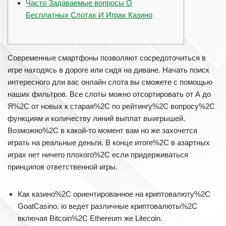
Часто Задаваемые вопросы О
Бесплатных Слотах И Играх Казино
Современные смартфоны позволяют сосредоточиться в
игре находясь в дороге или сидя на диване. Начать поиск
интересного дли вас онлайн слота вы сможете с помощью
наших фильтров. Все слоты можно отсортировать от А до
Я%2C от новых к старая%2C по рейтингу%2C вопросу%2C
функциям и количеству линий выплат выигрышей.
Возможно%2C в какой-то момент вам но же захочется
играть на реальные деньги. В конце итоге%2C в азартных
играх нет ничего плохого%2C если придерживаться
принципов ответственной игры.
Как казино%2C ориентированное на криптовалюту%2C
GoatCasino. io ведет различные криптовалюты%2C
включая Bitcoin%2C Ethereum же Litecoin.